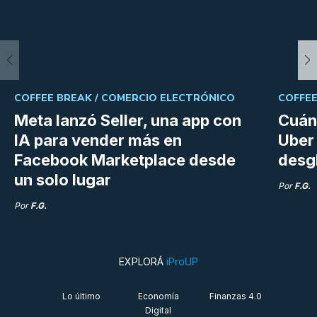
COFFEE BREAK /
COMERCIO ELECTRÓNICO
COFFEE
Meta lanzó Seller, una app con
Cuán
IA para vender más en
Uber 
Facebook Marketplace desde
desg
un solo lugar
Por
F.G.
Por
F.G.
EXPLORÁ
iProUP
Lo último
Economía
Finanzas 4.0
Digital