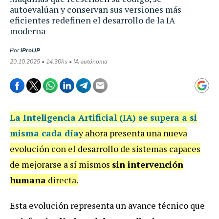
autoevalúan y conservan sus versiones más
eficientes redefinen el desarrollo de la IA
moderna
Por
iProUP
20.10.2025 • 14:30hs • IA autónoma
La Inteligencia Artificial (IA) se supera a si
misma cada día
y ahora presenta una nueva
evolución con el desarrollo de sistemas capaces
de mejorarse a sí mismos
sin intervención
humana
directa.
Esta evolución representa un avance técnico que