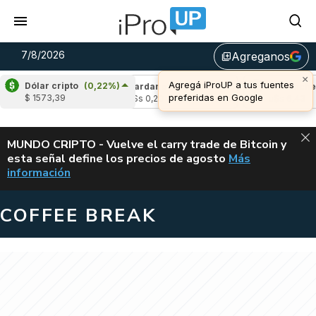
7/8/2026
Agreganos
library_add
×
Agregá iProUP a tus fuentes
Dólar cripto
(0,22%)
(-1,80%)
Cardano
(-3,26%)
Avalanche
(-
preferidas en Google
$ 1573,39
3
u$s 0,20
u$s 6,43
ALERTA
MUNDO CRIPTO - Vuelve el carry trade de Bitcoin y
esta señal define los precios de agosto
Más
VUELVE EL CAR
información
COFFEE BREAK