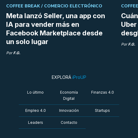
COFFEE BREAK /
COMERCIO ELECTRÓNICO
COFFEE
Meta lanzó Seller, una app con
Cuán
IA para vender más en
Uber 
Facebook Marketplace desde
desg
un solo lugar
Por
F.G.
Por
F.G.
EXPLORÁ
iProUP
Lo último
Economía
Finanzas 4.0
Digital
Empleo 4.0
Innovación
Startups
Leaders
Contacto