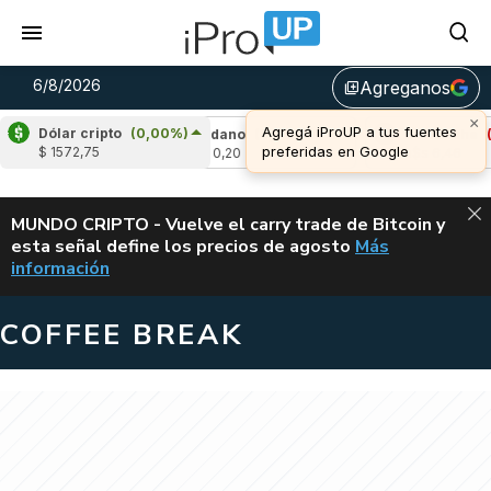
6/8/2026
Agreganos
library_add
×
Agregá iProUP a tus fuentes
Dólar cripto
(0,00%)
2,73%)
Cardano
(6,43%)
Avalanche
(-3,3
preferidas en Google
$ 1572,75
u$s 0,20
u$s 6,46
ALERTA
MUNDO CRIPTO - Vuelve el carry trade de Bitcoin y
esta señal define los precios de agosto
Más
VUELVE EL CAR
información
COFFEE BREAK