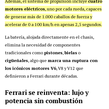
Además, el sistema de propulsión incluye
cuatro
motores eléctricos
, uno por cada rueda, capaces
de generar más de 1.000 caballos de fuerza y
acelerar de 0 a 100 km/h en apenas 2,5 segundos.
La batería, alojada directamente en el chasis,
elimina la necesidad de componentes
tradicionales como
pistones
,
bielas
o
cigüeñales
, algo que
marca una ruptura con
los icónicos motores V6
, V8 y V12 que
definieron a Ferrari durante décadas.
Ferrari se reinventa: lujo y
potencia sin combustión