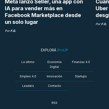
Meta lanzó Seller, una app con
Cuán
IA para vender más en
Uber 
Facebook Marketplace desde
desg
un solo lugar
Por
F.G.
Por
F.G.
EXPLORÁ
iProUP
Lo último
Economía
Finanzas 4.0
Digital
Empleo 4.0
Innovación
Startups
Leaders
Contacto
RSS