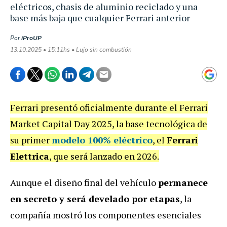
eléctricos, chasis de aluminio reciclado y una
base más baja que cualquier Ferrari anterior
Por
iProUP
13.10.2025 • 15:11hs • Lujo sin combustión
Ferrari presentó oficialmente durante el Ferrari
Market Capital Day 2025, la base tecnológica de
su primer
modelo 100% eléctrico
, el
Ferrari
Elettrica
, que será lanzado en 2026.
Aunque el diseño final del vehículo
permanece
en secreto y será develado por etapas
, la
compañía mostró los componentes esenciales