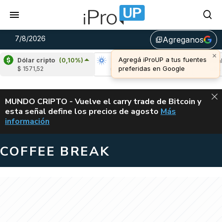
7/8/2026
Agreganos
library_add
×
Agregá iProUP a tus fuentes
Dólar cripto
(0,10%)
Ripple
(-2,20%)
Cardano
(6,41%)
Avalan
preferidas en Google
$ 1571,52
u$s 1,03
u$s 0,20
u$s 6,
ALERTA
MUNDO CRIPTO - Vuelve el carry trade de Bitcoin y
esta señal define los precios de agosto
Más
VUELVE EL CAR
información
COFFEE BREAK