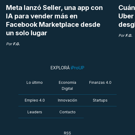
Meta lanzó Seller, una app con
Cuán
IA para vender más en
Uber 
Facebook Marketplace desde
desg
un solo lugar
Por
F.G.
Por
F.G.
EXPLORÁ
iProUP
Lo último
Economía
Finanzas 4.0
Digital
Empleo 4.0
Innovación
Startups
Leaders
Contacto
RSS