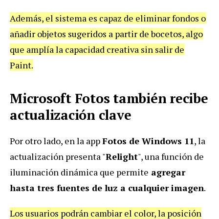
Además, el sistema es capaz de eliminar fondos o
añadir objetos sugeridos a partir de bocetos, algo
que amplía la capacidad creativa sin salir de
Paint.
Microsoft Fotos también recibe
actualización clave
Por otro lado, en la app
Fotos de Windows 11
, la
actualización presenta "
Relight
", una función de
iluminación dinámica que permite
agregar
hasta tres fuentes de luz a cualquier imagen
.
Los usuarios podrán cambiar el color, la posición