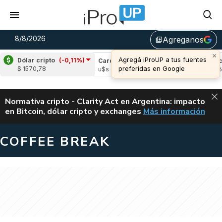
8/8/2026
Agreganos
library_add
×
Agregá iProUP a tus fuentes
Dólar cripto
(-0,11%)
e
(3,08%)
Cardano
(0,11%)
Avalanche
(
preferidas en Google
$ 1570,78
,05
u$s 0,20
u$s 6,55
ALERTA
Normativa cripto - Clarity Act en Argentina: impacto
en Bitcoin, dólar cripto y exchanges
Más información
CLARITY ACT EN AR
COFFEE BREAK