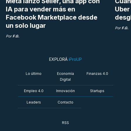
Meta lanzó Seller, una app con
Cuán
IA para vender más en
Uber 
Facebook Marketplace desde
desg
un solo lugar
Por
F.G.
Por
F.G.
EXPLORÁ
iProUP
Lo último
Economía
Finanzas 4.0
Digital
Empleo 4.0
Innovación
Startups
Leaders
Contacto
RSS