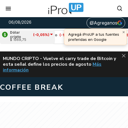
06/08/2026
Agreganos
library_add
×
Dólar
Agregá iProUP a tus fuentes
(-0,05%)
5%)
Cardano
(-1,99%)
Avalanche
(-3,99%)
cripto
preferidas en Google
$ 1569,75
u$s 0,19
u$s 6,42
ALERTA
MUNDO CRIPTO - Vuelve el carry trade de Bitcoin y
esta señal define los precios de agosto
Más
VUELVE EL CAR
información
COFFEE BREAK