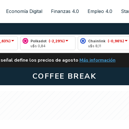
Economía Digital
Finanzas 4.0
Empleo 4.0
Sta
Polkadot
(-2,29%)
Chainlink
(-0,96%)
u$s 0,84
u$s 8,11
ALERTA
 señal define los precios de agosto
Más información
VUELVE EL CARRY TRA
COFFEE BREAK