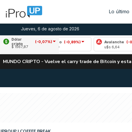
Lo último
Jueves, 6 de agosto de 2026
Dólar
(-0,07%)
Cardano
(-0,89%)
Avalanche
(-0,63%)
cripto
$ 1567,87
u$s 0,19
u$s 6,64
MUNDO CRIPTO - Vuelve el carry trade de Bitcoin y esta
IPROUP
COFFEE BREAK