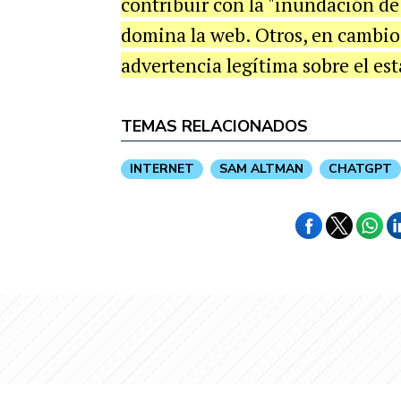
contribuir con la "inundación d
domina la web. Otros, en cambio
advertencia legítima sobre el est
TEMAS RELACIONADOS
INTERNET
SAM ALTMAN
CHATGPT