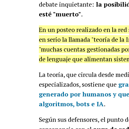
debate inquietante:
la posibil
esté "muerto"
.
En un posteo realizado en la re
en serio la llamada "teoría de la
"muchas cuentas gestionadas por
de lenguaje que alimentan sist
La teoría, que circula desde med
especializados, sostiene que
gra
generado por humanos
y que
algoritmos
,
bots
e
IA
.
Según sus defensores, el punto d