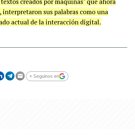
e textos creados por máquinas" que ahora
, interpretaron sus palabras como una
ado actual de la interacción digital.
+ Seguinos en