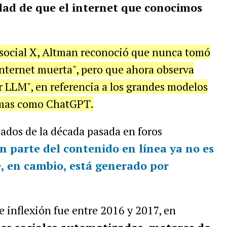
idad de que el internet que conocimos
d social X, Altman reconoció que nunca tomó
 Internet muerta", pero que ahora observa
 LLM", en referencia a los grandes modelos
emas como ChatGPT.
iados de la década pasada en foros
n parte del contenido en línea ya no es
, en cambio, está generado por
e inflexión fue entre 2016 y 2017, en