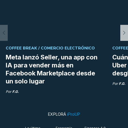
COFFEE BREAK /
COMERCIO ELECTRÓNICO
COFFEE
Meta lanzó Seller, una app con
Cuán
IA para vender más en
Uber 
Facebook Marketplace desde
desg
un solo lugar
Por
F.G.
Por
F.G.
EXPLORÁ
iProUP