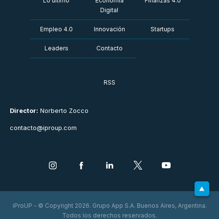
Lo último
Economía
Finanzas 4.0
Digital
Empleo 4.0
Innovación
Startups
Leaders
Contacto
RSS
Director:
Norberto Zocco
contacto@iproup.com
iProUP - © Copyright 2026. Grupo App S.A. Buenos Aires, Argentina.
Todos los derechos reservados.