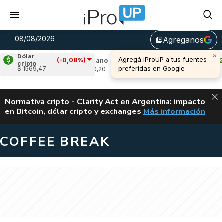
08/08/2026
Agreganos
library_add
×
Dólar
Agregá iProUP a tus fuentes
(-0,08%)
,73%)
Cardano
(-1,61%)
Avalanche
(2,03
cripto
preferidas en Google
$ 1569,47
u$s 0,20
u$s 6,54
ALERTA
Normativa cripto - Clarity Act en Argentina: impacto
en Bitcoin, dólar cripto y exchanges
Más información
CLARITY ACT EN AR
COFFEE BREAK