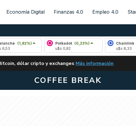
Economía Digital
Finanzas 4.0
Empleo 4.0
Sta
(1,82%)
Polkadot
(0,23%)
Chainlink
(1,26%)
u$s 0,82
u$s 8,33
ALERTA
Bitcoin, dólar cripto y exchanges
Más información
CLARITY ACT EN ARGENTI
COFFEE BREAK