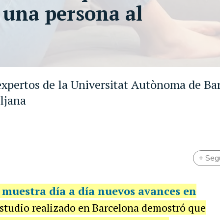
 una persona al
 expertos de la Universitat Autònoma de Ba
bljana
+ Seg
)
muestra día a día nuevos avances en
estudio realizado en Barcelona demostró que