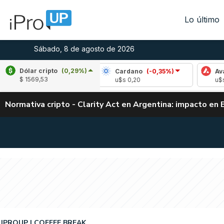
Lo último
Sábado, 8 de agosto de 2026
Dólar cripto
(0,29%)
ple
(1,53%)
Cardano
(-0,35%)
Avalanche
$ 1569,53
1,04
u$s 0,20
u$s 6,53
Normativa cripto - Clarity Act en Argentina: impacto en 
IPROUP
COFFEE BREAK