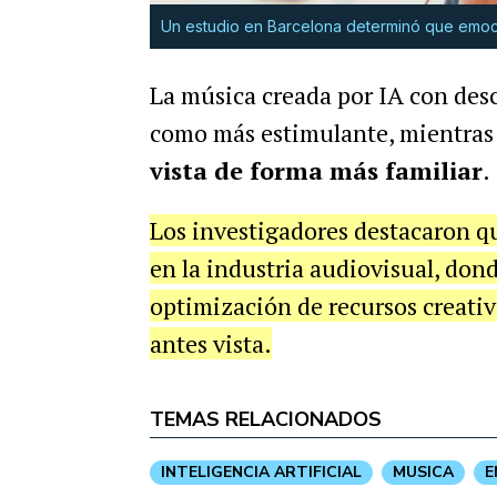
Un estudio en Barcelona determinó que emoc
La música creada por IA con desc
como más estimulante, mientra
vista de forma más familiar
.
Los investigadores destacaron qu
en la industria audiovisual, don
optimización de recursos creati
antes vista.
TEMAS RELACIONADOS
INTELIGENCIA ARTIFICIAL
MUSICA
E