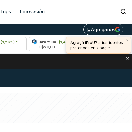
rtups
Innovación
Agreganos
library_add
×
Arbitrum
(1,47%)
Bitcoin
(0,02%)
Agregá iProUP a tus fuentes
u$s 0,08
u$s 64.996,00
preferidas en Google
NA: IMPACTO EN BITCOIN, DÓLAR CRIPTO Y EXCHANGES