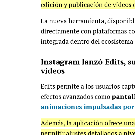
edición y publicación de videos d
La nueva herramienta, disponibl
directamente con plataformas 
integrada dentro del ecosistema
Instagram lanzó Edits, s
videos
Edits permite a los usuarios cap
efectos avanzados como
pantal
animaciones impulsadas po
Además, la aplicación ofrece una 
permitir ajustes detallados a niv