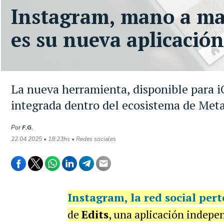
Instagram, mano a ma
es su nueva aplicación
La nueva herramienta, disponible para i
integrada dentro del ecosistema de Met
Por
F.G.
22.04.2025 • 18:23hs • Redes sociales
Instagram
, la red social pe
de
Edits
, una aplicación indepen