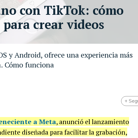
no con TikTok: cómo
 para crear videos
OS y Android, ofrece una experiencia más
a. Cómo funciona
+ Seg
rteneciente a Meta
, anunció el lanzamiento
diente diseñada para facilitar la grabación,