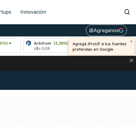
rtups
Innovación
Agreganos
library_add
×
Arbitrum
(2,39%)
Bitcoin
(0,40%)
Agregá iProUP a tus fuentes
u$s 0,08
u$s 65.016,00
preferidas en Google
NA: IMPACTO EN BITCOIN, DÓLAR CRIPTO Y EXCHANGES