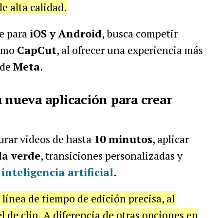
e alta calidad.
e para
iOS y Android
, busca competir
como
CapCut
, al ofrecer una experiencia más
 de
Meta
.
u nueva aplicación para crear
turar videos de hasta
10 minutos
, aplicar
la verde
, transiciones personalizadas y
r
inteligencia artificial
.
línea de tiempo de edición precisa, al
el de clip. A diferencia de otras opciones en