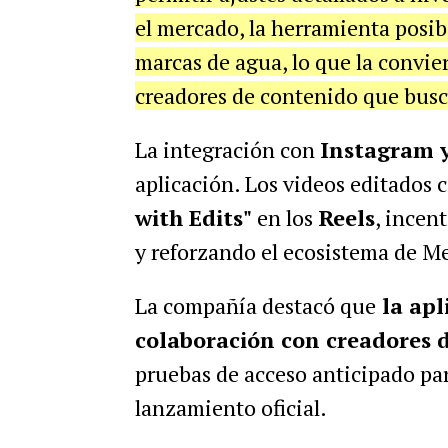
el mercado, la herramienta posibi
marcas de agua, lo que la convier
creadores de contenido que busc
La integración con
Instagram 
aplicación. Los videos editados 
with Edits"
en los
Reels
, incen
y reforzando el ecosistema de M
La compañía destacó que
la apl
colaboración con creadores 
pruebas de acceso anticipado par
lanzamiento oficial.