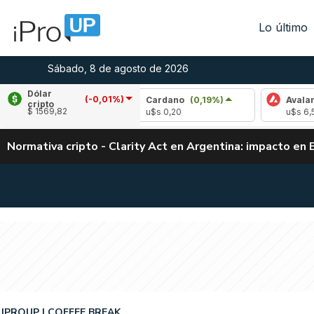
Lo último
Sábado, 8 de agosto de 2026
Dólar
(-0,01%)
2,41%)
Cardano
(0,19%)
Avalanche
(1,9
cripto
$ 1569,82
u$s 0,20
u$s 6,53
Normativa cripto - Clarity Act en Argentina: impacto en 
IPROUP
COFFEE BREAK