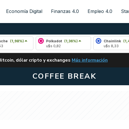
Economía Digital
Finanzas 4.0
Empleo 4.0
Sta
8%)
Polkadot
(1,36%)
Chainlink
(1,41%)
u$s 0,82
u$s 8,33
ALERTA
Bitcoin, dólar cripto y exchanges
Más información
CLARITY ACT EN ARGENTI
COFFEE BREAK