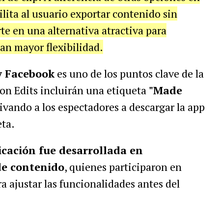
lita al usuario exportar contenido sin
te en una alternativa atractiva para
an mayor flexibilidad.
y Facebook
es uno de los puntos clave de la
con Edits incluirán una etiqueta
"Made
tivando a los espectadores a descargar la app
eta.
icación fue desarrollada en
de contenido
, quienes participaron en
a ajustar las funcionalidades antes del