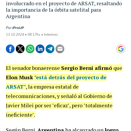
involucrado en el proyecto de ARSAT, resaltando
la importancia de la órbita satelital para
Argentina
Por
iProUP
13.10.2024 • 08:17hs • Intereses
El senador bonaerense
Sergio Berni afirmó
que
Elon Musk
"está detrás del proyecto de
ARSAT"
, la empresa estatal de
telecomunicaciones, y señaló al Gobierno de
Javier Milei por ser "eficaz", pero "totalmente
ineficiente".
Según Berni,
Argentina
ha alcanzado un
logro