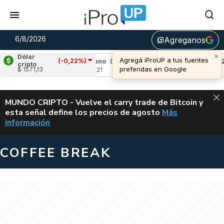
6/8/2026
Agreganos
library_add
×
Dólar
Agregá iProUP a tus fuentes
(-0,22%)
2,11%)
Cardano
(7,92%)
Avalanche
(-2,4
cripto
preferidas en Google
$ 1571,13
u$s 0,21
u$s 6,48
ALERTA
MUNDO CRIPTO - Vuelve el carry trade de Bitcoin y
esta señal define los precios de agosto
Más
VUELVE EL CAR
información
COFFEE BREAK