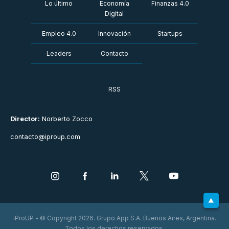
Lo último
Economía
Finanzas 4.0
Digital
Empleo 4.0
Innovación
Startups
Leaders
Contacto
RSS
Director:
Norberto Zocco
contacto@iproup.com
iProUP - © Copyright 2026. Grupo App S.A. Buenos Aires, Argentina.
Todos los derechos reservados.