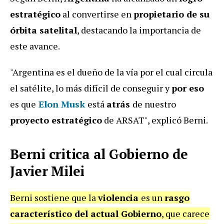
estratégico
al convertirse en
propietario de su
órbita satelital
, destacando la importancia de
este avance.
"Argentina es el dueño de la vía por el cual circula
el satélite, lo más difícil de conseguir y
por eso
es que
Elon Musk
está
atrás
de nuestro
proyecto estratégico
de ARSAT", explicó Berni.
Berni critica al Gobierno de
Javier Milei
Berni sostiene que la
violencia
es un
rasgo
característico del actual Gobierno
, que carece