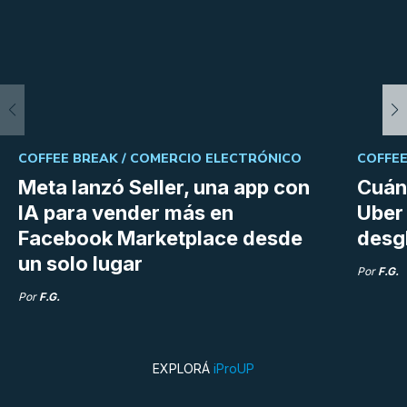
COFFEE BREAK /
COMERCIO ELECTRÓNICO
COFFEE
Meta lanzó Seller, una app con
Cuán
IA para vender más en
Uber 
Facebook Marketplace desde
desg
un solo lugar
Por
F.G.
Por
F.G.
EXPLORÁ
iProUP