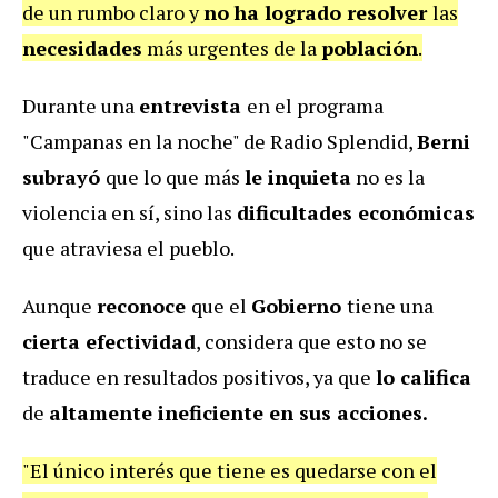
de un rumbo claro y
no
ha logrado resolver
las
necesidades
más urgentes de la
población
.
Durante una
entrevista
en el programa
"Campanas en la noche" de Radio Splendid,
Berni
subrayó
que lo que más
le inquieta
no es la
violencia en sí, sino las
dificultades económicas
que atraviesa el pueblo.
Aunque
reconoce
que el
Gobierno
tiene una
cierta efectividad
, considera que esto no se
traduce en resultados positivos, ya que
lo califica
de
altamente ineficiente en sus acciones.
"El único interés que tiene es quedarse con el