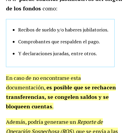
de los fondos
como:
Recibos de sueldo y/o haberes jubilatorios.
Comprobantes que respalden el pago.
Y declaraciones juradas, entre otros.
En caso de no encontrarse esta
documentación,
es posible que se rechacen
transferencias, se congelen saldos y se
bloqueen cuentas
.
Además, podría generarse un
Reporte de
Operación Sospechosa (ROS)
, que se envía a las