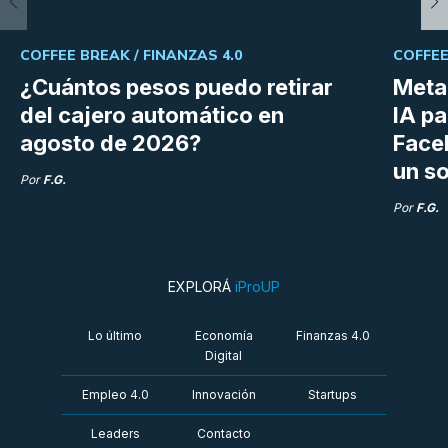
COFFEE BREAK /
FINANZAS 4.0
COFFEE
¿Cuántos pesos puedo retirar
Meta 
del cajero automático en
IA p
agosto de 2026?
Face
un so
Por
F.G.
Por
F.G.
EXPLORÁ
iProUP
Lo último
Economía
Finanzas 4.0
Digital
Empleo 4.0
Innovación
Startups
Leaders
Contacto