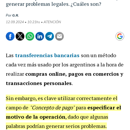
generar problemas legales. ¿Cuáles son?
Por
G.R.
12.09.2024 • 10:21hs • ATENCIÓN
Las
transferencias bancarias
son un método
cada vez más usado por los argentinos a la hora de
realizar
compras online, pagos en comercios y
transacciones personales
.
Sin embargo, es clave utilizar correctamente el
campo de
"Concepto de pago"
para
especificar el
motivo de la operación
, dado que algunas
palabras podrían generar serios problemas.