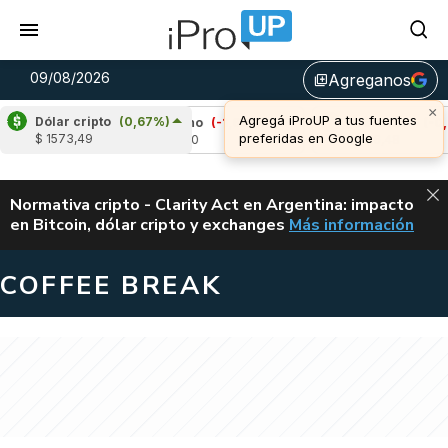
09/08/2026
Agreganos
library_add
Dólar cripto
(0,67%)
%)
Cardano
(-1,62%)
Avalanche
(-0,43%)
$ 1573,49
u$s 0,20
u$s 6,48
ALERTA
Normativa cripto - Clarity Act en Argentina: impacto
en Bitcoin, dólar cripto y exchanges
Más información
CLARITY ACT EN AR
COFFEE BREAK