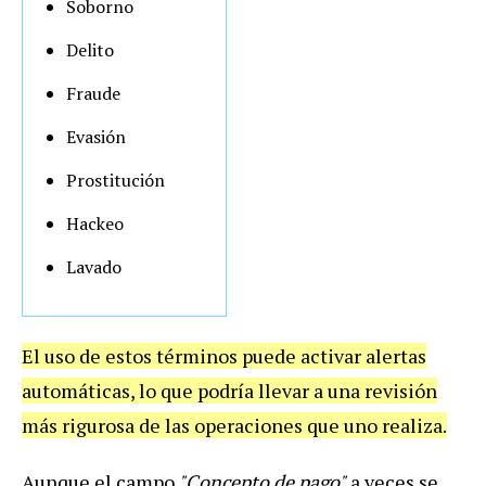
Soborno
Delito
Fraude
Evasión
Prostitución
Hackeo
Lavado
El uso de estos términos puede activar alertas
automáticas, lo que podría llevar a una revisión
más rigurosa de las operaciones que uno realiza.
Aunque el campo
"Concepto de pago"
a veces se