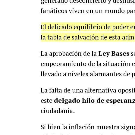
generado desconcierto y desilusi
fanáticos viven en un mundo par
El delicado equilibrio de poder 
la tabla de salvación de esta adm
La aprobación de la
Ley Bases
se
empeoramiento de la situación ec
llevado a niveles alarmantes de 
La falta de una alternativa oposi
este
delgado hilo de esperan
ciudadanía.
Si bien la inflación muestra sig