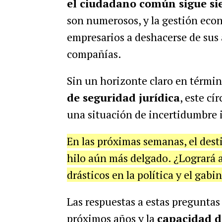
el ciudadano común sigue si
son numerosos, y la gestión econ
empresarios a deshacerse de sus 
compañías.
Sin un horizonte claro en térmi
de seguridad jurídica
, este cí
una situación de incertidumbre 
En las próximas semanas, el dest
hilo aún más delgado. ¿Logrará a
drásticos en la política y el gabi
Las respuestas a estas preguntas
próximos años y la
capacidad de