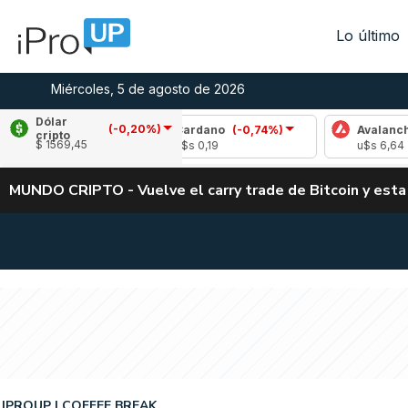
Lo último
Miércoles, 5 de agosto de 2026
Dólar
(-0,20%)
,41%)
Cardano
(-0,74%)
Avalanche
(-0,74
cripto
$ 1569,45
u$s 0,19
u$s 6,64
MUNDO CRIPTO - Vuelve el carry trade de Bitcoin y esta
IPROUP
COFFEE BREAK