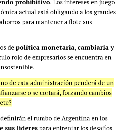
endo prohibitivo
. Los intereses en juego
ómica actual está obligando a los grandes
ahorros para mantener a flote sus
nos de
política monetaria
,
cambiaria y
rculo rojo de empresarios se encuentra en
insostenible.
ino de esta administración penderá de un
fianzarse o se cortará, forzando cambios
nete?
 definirán el rumbo de Argentina en los
 sus líderes
para enfrentar los desafíos