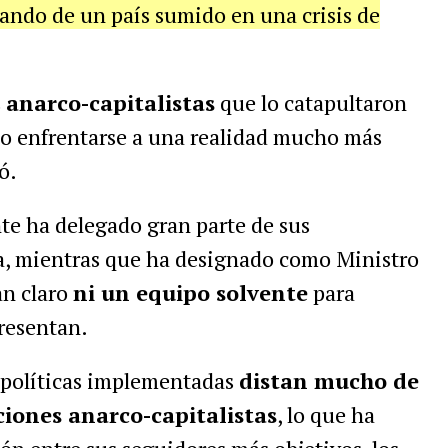
ando de un país sumido en una crisis de
s
anarco-capitalistas
que lo catapultaron
do enfrentarse a una realidad mucho más
ó.
te ha delegado gran parte de sus
a, mientras que ha designado como Ministro
an claro
ni un equipo solvente
para
presentan.
as políticas implementadas
distan mucho de
ciones anarco-capitalistas
, lo que ha