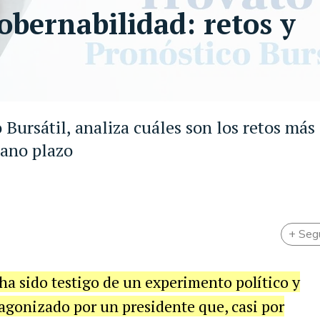
gobernabilidad: retos y
Bursátil, analiza cuáles son los retos más
iano plazo
+ Seg
ha sido testigo de un experimento político y
agonizado por un presidente que, casi por