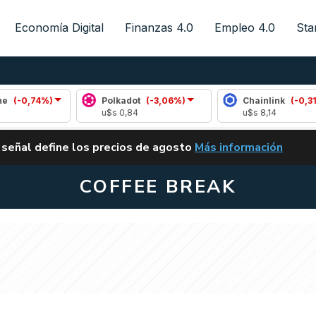
Economía Digital
Finanzas 4.0
Empleo 4.0
Sta
%)
Polkadot
(-3,06%)
Chainlink
(-0,31%)
u$s 0,84
u$s 8,14
ALERTA
 señal define los precios de agosto
Más información
VUELVE EL CARRY TRA
COFFEE BREAK