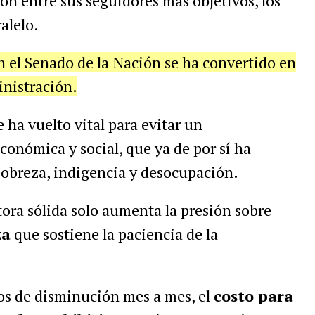
ón entre sus seguidores más objetivos, los
alelo.
en el Senado de la Nación se ha convertido en
inistración.
 ha vuelto vital para evitar un
onómica y social, que ya de por sí ha
pobreza, indigencia y desocupación.
tora sólida solo aumenta la presión sobre
za
que sostiene la paciencia de la
nos de disminución mes a mes, el
costo para