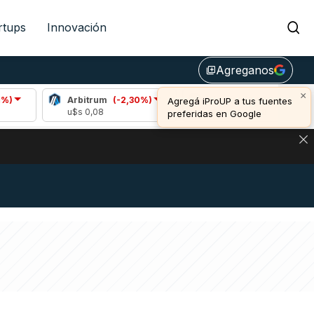
rtups
Innovación
Agreganos
library_add
×
Arbitrum
(-2,30%)
Bitcoin
(0,55%)
E
Agregá iProUP a tus fuentes
u$s 0,08
u$s 64.545,00
u$
preferidas en Google
DE DE BITCOIN Y ESTA SEÑAL DEFINE LOS PRECIOS DE AG