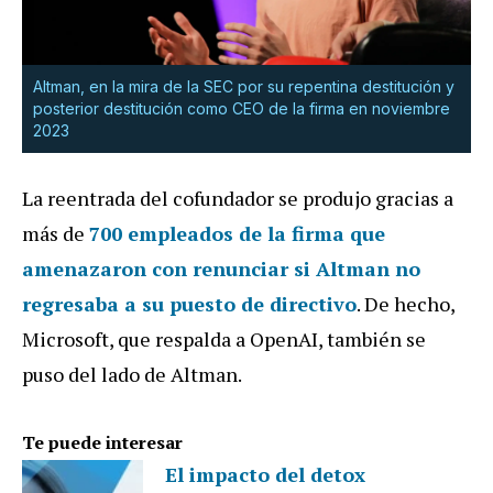
Altman, en la mira de la SEC por su repentina destitución y
posterior destitución como CEO de la firma en noviembre
2023
La reentrada del cofundador se produjo gracias a
más de
700 empleados de la firma que
amenazaron con renunciar si Altman no
regresaba a su puesto de directivo
. De hecho,
Microsoft, que respalda a OpenAI, también se
puso del lado de Altman.
Te puede interesar
El impacto del detox