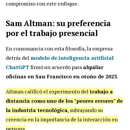
compromiso con este enfoque.
Sam Altman: su preferencia
por el trabajo presencial
En consonancia con esta filosofía, la empresa
detrás del
modelo de inteligencia artificial
ChatGPT
firmó un acuerdo para
alquilar
oficinas en San Francisco en otoño de 2023
.
Altman calificó el experimento del
trabajo a
distancia como uno de los "peores errores" de
la industria tecnológica
, subrayando su
creencia en la importancia de la interacción en
persona.