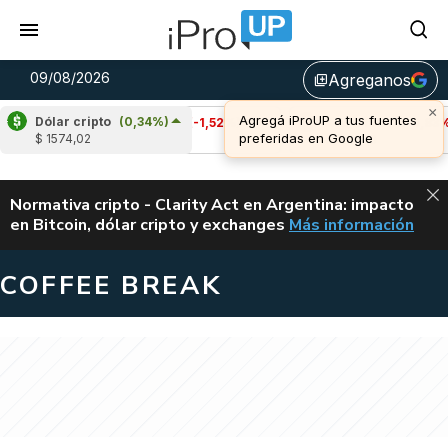
09/08/2026
Agreganos
library_add
Dólar cripto
(0,34%)
Cardano
(-1,52%)
Avalanche
(-0,83%)
$ 1574,02
u$s 0,20
u$s 6,49
ALERTA
Normativa cripto - Clarity Act en Argentina: impacto
en Bitcoin, dólar cripto y exchanges
Más información
CLARITY ACT EN AR
COFFEE BREAK