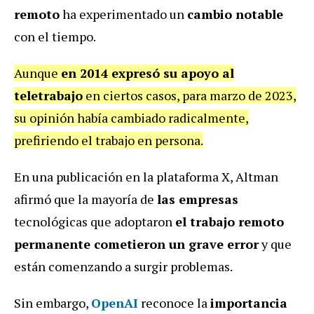
remoto
ha experimentado un
cambio notable
con el tiempo.
Aunque
en 2014 expresó su apoyo al
teletrabajo
en ciertos casos, para marzo de 2023,
su opinión había cambiado radicalmente,
prefiriendo el trabajo en persona.
En una publicación en la plataforma X, Altman
afirmó que la mayoría de
las empresas
tecnológicas que adoptaron
el trabajo remoto
permanente cometieron un grave error
y que
están comenzando a surgir problemas.
Sin embargo,
OpenAI
reconoce la
importancia