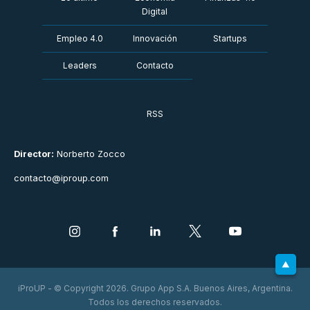
Digital
Empleo 4.0
Innovación
Startups
Leaders
Contacto
RSS
Director:
Norberto Zocco
contacto@iproup.com
iProUP - © Copyright 2026. Grupo App S.A. Buenos Aires, Argentina.
Todos los derechos reservados.