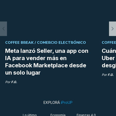
COFFEE BREAK /
COMERCIO ELECTRÓNICO
COFFEE
Meta lanzó Seller, una app con
Cuán
IA para vender más en
Uber 
Facebook Marketplace desde
desg
un solo lugar
Por
F.G.
Por
F.G.
EXPLORÁ
iProUP
Lo último
Economía
Finanzas 4.0