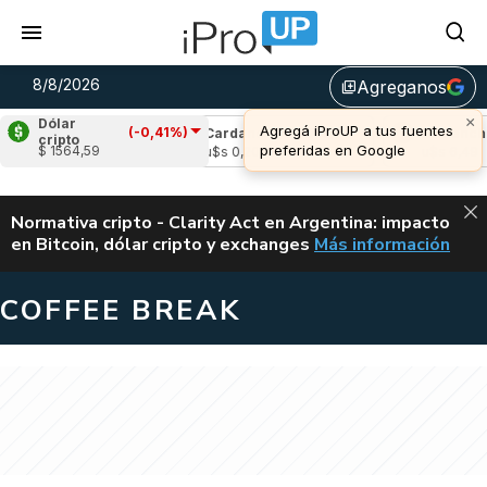
8/8/2026
Agreganos
library_add
×
Dólar
Agregá iProUP a tus fuentes
(-0,41%)
e
(-1,00%)
Cardano
(-0,47%)
Avalanche
(
cripto
preferidas en Google
$ 1564,59
03
u$s 0,20
u$s 6,49
ALERTA
Normativa cripto - Clarity Act en Argentina: impacto
en Bitcoin, dólar cripto y exchanges
Más información
CLARITY ACT EN AR
COFFEE BREAK