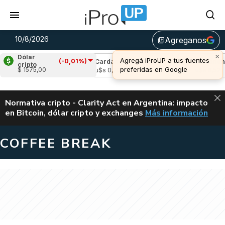
10/8/2026
Agreganos
library_add
×
Dólar
Agregá iProUP a tus fuentes
(-0,01%)
(-0,09%)
Cardano
(0,00%)
Avalanche
(
cripto
preferidas en Google
$ 1575,00
03
u$s 0,20
u$s 6,52
ALERTA
Normativa cripto - Clarity Act en Argentina: impacto
en Bitcoin, dólar cripto y exchanges
Más información
CLARITY ACT EN AR
COFFEE BREAK