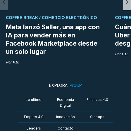
COFFEE BREAK /
COMERCIO ELECTRÓNICO
COFFEE
Meta lanzó Seller, una app con
Cuán
IA para vender más en
Uber 
Facebook Marketplace desde
desg
un solo lugar
Por
F.G.
Por
F.G.
EXPLORÁ
iProUP
Lo último
Economía
Finanzas 4.0
Digital
Empleo 4.0
Innovación
Startups
Leaders
Contacto