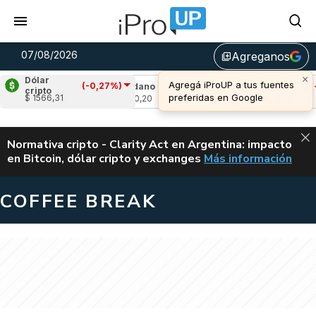
07/08/2026
Agreganos
library_add
×
Dólar
Agregá iProUP a tus fuentes
(-0,27%)
0,90%)
Cardano
(-0,16%)
Avalanche
(-0,0
cripto
preferidas en Google
$ 1566,31
u$s 0,20
u$s 6,45
ALERTA
Normativa cripto - Clarity Act en Argentina: impacto
en Bitcoin, dólar cripto y exchanges
Más información
CLARITY ACT EN AR
COFFEE BREAK