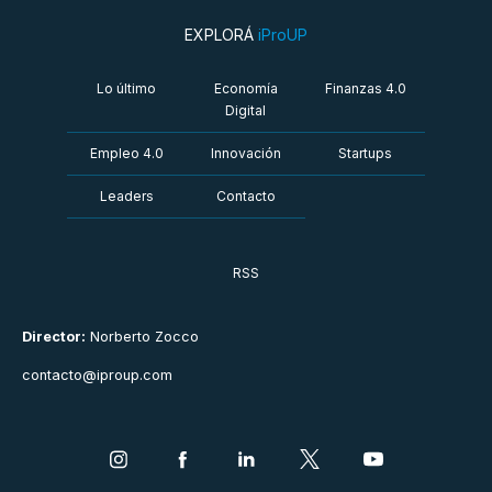
EXPLORÁ
iProUP
Lo último
Economía
Finanzas 4.0
Digital
Empleo 4.0
Innovación
Startups
Leaders
Contacto
RSS
Director:
Norberto Zocco
contacto@iproup.com