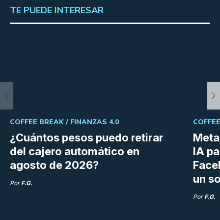
TE PUEDE INTERESAR
COFFEE BREAK /
FINANZAS 4.0
COFFEE
¿Cuántos pesos puedo retirar
Meta 
del cajero automático en
IA p
agosto de 2026?
Face
un so
Por
F.G.
Por
F.G.