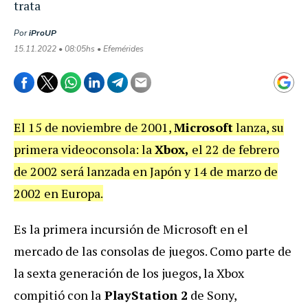
trata
Por
iProUP
15.11.2022 • 08:05hs • Efemérides
El 15 de noviembre de 2001,
Microsoft
lanza, su
primera videoconsola: la
Xbox,
el 22 de febrero
de 2002 será lanzada en Japón y 14 de marzo de
2002 en Europa.
Es la primera incursión de Microsoft en el
mercado de las consolas de juegos. Como parte de
la sexta generación de los juegos, la Xbox
compitió con la
PlayStation 2
de Sony,