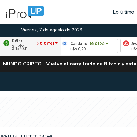
Lo último
Viernes, 7 de agosto de 2026
Dólar
(-0,07%)
pple
(-1,28%)
Cardano
(6,01%)
Avalanch
cripto
$ 1570,11
s 1,04
u$s 0,20
u$s 6,46
MUNDO CRIPTO - Vuelve el carry trade de Bitcoin y esta
IPROUP
COFFEE BREAK