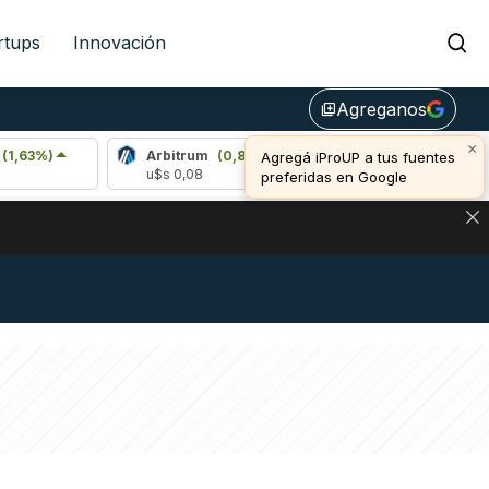
rtups
Innovación
Agreganos
library_add
×
)
Arbitrum
(0,85%)
Bitcoin
(0,75%)
Agregá iProUP a tus fuentes
u$s 0,08
u$s 65.076,00
preferidas en Google
DE DE BITCOIN Y ESTA SEÑAL DEFINE LOS PRECIOS DE AG