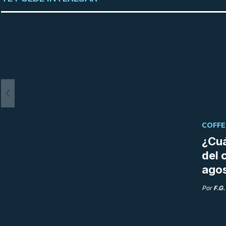
COFFE
¿Cuá
del 
ago
Por
F.G.