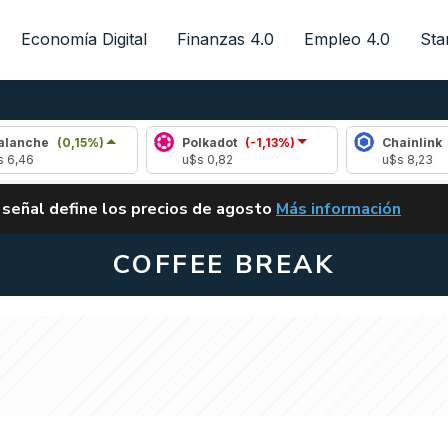
Economía Digital
Finanzas 4.0
Empleo 4.0
Sta
e
(0,15%)
Polkadot
(-1,13%)
Chainlink
(1,63%
u$s 0,82
u$s 8,23
ALERTA
 señal define los precios de agosto
Más información
VUELVE EL CARRY TRA
COFFEE BREAK