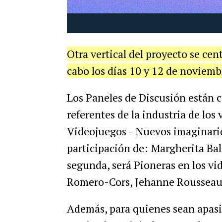
Otra vertical del proyecto se ce
cabo los días 10 y 12 de noviembr
Los Paneles de Discusión están c
referentes de la industria de los 
Videojuegos - Nuevos imaginario
participación de: Margherita Balz
segunda, será Pioneras en los v
Romero-Cors, Jehanne Rousseau
Además, para quienes sean apasio