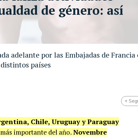
ualdad de género: así
vada adelante por las Embajadas de Francia
distintos países
+ Seg
gentina, Chile, Uruguay y Paraguay
 más importante del año.
Novembre