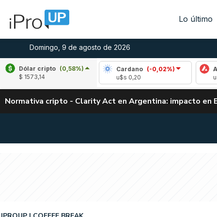
Lo último
Domingo, 9 de agosto de 2026
Dólar cripto
(0,58%)
(0,23%)
Cardano
(-0,02%)
Avalanche
(-
$ 1573,14
04
u$s 0,20
u$s 6,48
Normativa cripto - Clarity Act en Argentina: impacto en 
IPROUP
COFFEE BREAK