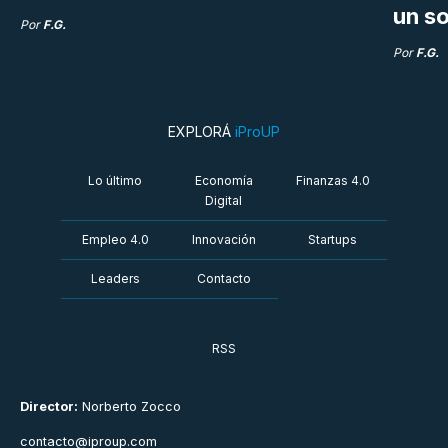
un so
Por
F.G.
Por
F.G.
EXPLORÁ
iProUP
Lo último
Economía
Finanzas 4.0
Digital
Empleo 4.0
Innovación
Startups
Leaders
Contacto
RSS
Director:
Norberto Zocco
contacto@iproup.com