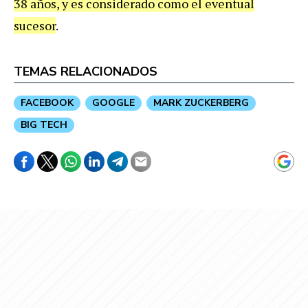
38 años, y es considerado como el eventual
sucesor
.
TEMAS RELACIONADOS
FACEBOOK
GOOGLE
MARK ZUCKERBERG
BIG TECH