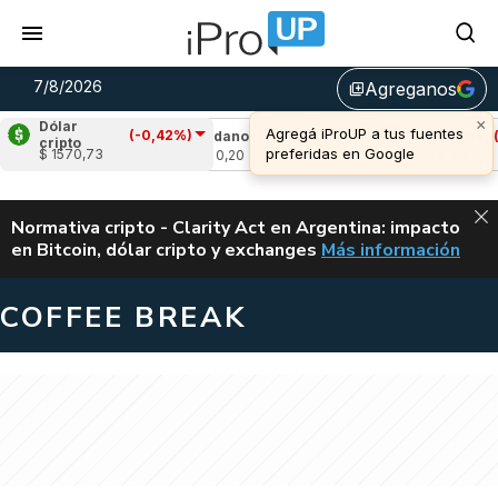
7/8/2026
Agreganos
library_add
×
Dólar
Agregá iProUP a tus fuentes
(-0,42%)
1,96%)
Cardano
(-2,66%)
Avalanche
(-0,9
cripto
preferidas en Google
$ 1570,73
u$s 0,20
u$s 6,40
ALERTA
Normativa cripto - Clarity Act en Argentina: impacto
en Bitcoin, dólar cripto y exchanges
Más información
CLARITY ACT EN AR
COFFEE BREAK