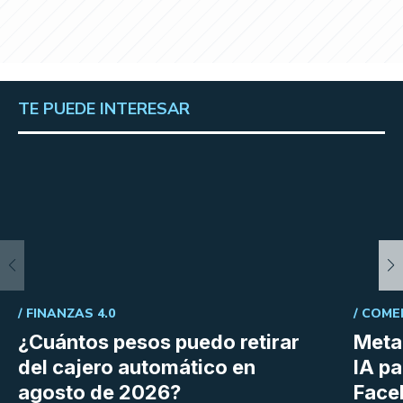
TE PUEDE INTERESAR
/
FINANZAS 4.0
/
COME
¿Cuántos pesos puedo retirar
Meta 
del cajero automático en
IA p
agosto de 2026?
Face