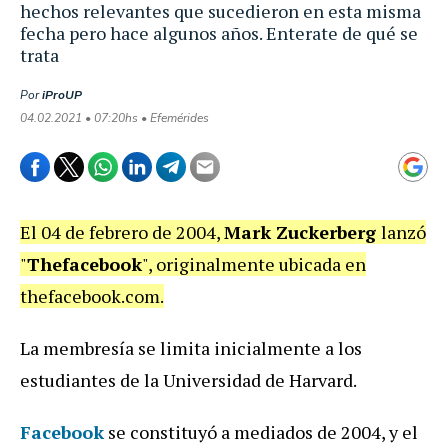
hechos relevantes que sucedieron en esta misma
fecha pero hace algunos años. Enterate de qué se
trata
Por
iProUP
04.02.2021 • 07:20hs • Efemérides
El 04 de febrero de 2004,
Mark Zuckerberg
lanzó
"
Thefacebook
", originalmente ubicada en
thefacebook.com.
La membresía se limita inicialmente a los
estudiantes de la Universidad de Harvard.
Facebook
se constituyó a mediados de 2004, y el