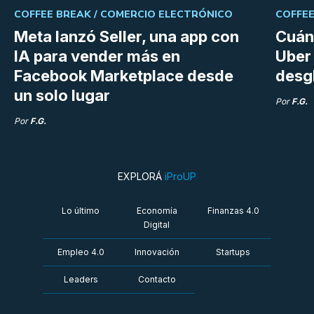
COFFEE BREAK /
COMERCIO ELECTRÓNICO
COFFEE
Meta lanzó Seller, una app con
Cuán
IA para vender más en
Uber 
Facebook Marketplace desde
desg
un solo lugar
Por
F.G.
Por
F.G.
EXPLORÁ
iProUP
Lo último
Economía
Finanzas 4.0
Digital
Empleo 4.0
Innovación
Startups
Leaders
Contacto