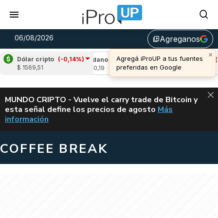
06/08/2026
Agreganos
library_add
×
Agregá iProUP a tus fuentes
Dólar cripto
(-0,14%)
-0,98%)
Cardano
(-2,10%)
Avalanche
(-4,
preferidas en Google
$ 1569,51
u$s 0,19
u$s 6,45
ALERTA
MUNDO CRIPTO - Vuelve el carry trade de Bitcoin y
esta señal define los precios de agosto
Más
VUELVE EL CAR
información
COFFEE BREAK