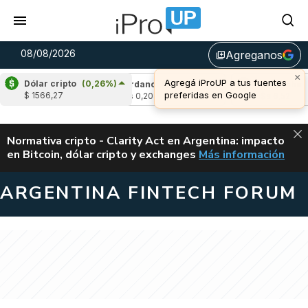
08/08/2026
Agreganos
library_add
×
Agregá iProUP a tus fuentes
Dólar cripto
(0,26%)
0,82%)
Cardano
(0,18%)
Avalanche
(0,5
preferidas en Google
$ 1566,27
u$s 0,20
u$s 6,52
ALERTA
Normativa cripto - Clarity Act en Argentina: impacto
en Bitcoin, dólar cripto y exchanges
Más información
CLARITY ACT EN AR
ARGENTINA FINTECH FORUM