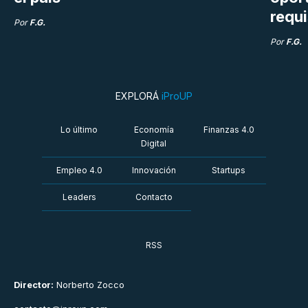
requi
Por
F.G.
Por
F.G.
EXPLORÁ
iProUP
Lo último
Economía
Finanzas 4.0
Digital
Empleo 4.0
Innovación
Startups
Leaders
Contacto
RSS
Director:
Norberto Zocco