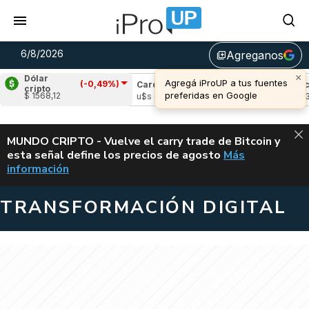
6/8/2026
Agreganos
library_add
Dólar
(-0,49%)
e
(-1,00%)
Cardano
(-0,47%)
Avalanche
(
cripto
$ 1568,12
06
u$s 0,19
u$s 6,63
ALERTA
MUNDO CRIPTO - Vuelve el carry trade de Bitcoin y
esta señal define los precios de agosto
Más
VUELVE EL CAR
información
TRANSFORMACIÓN DIGITAL