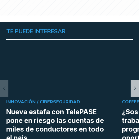
TE PUEDE INTERESAR
INNOVACIÓN /
CIBERSEGURIDAD
COFFEE
Nueva estafa con TelePASE
¿Sos
pone en riesgo las cuentas de
trab
miles de conductores en todo
prog
el país
opor