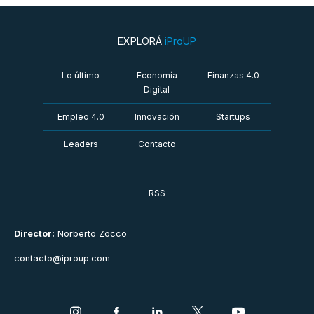
EXPLORÁ
iProUP
Lo último
Economía
Finanzas 4.0
Digital
Empleo 4.0
Innovación
Startups
Leaders
Contacto
RSS
Director:
Norberto Zocco
contacto@iproup.com