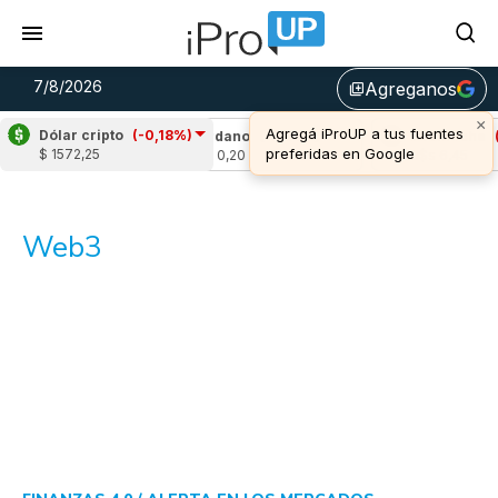
7/8/2026
Agreganos
library_add
×
Agregá iProUP a tus fuentes
Dólar cripto
(-0,18%)
-1,99%)
Cardano
(-3,89%)
Avalanche
(-0,
preferidas en Google
$ 1572,25
u$s 0,20
u$s 6,45
Web3