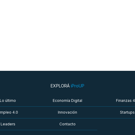
EXPLORÁ
iProUP
Lo último
Economía Digital
Finanzas 4
mpleo 4.0
Innovación
Startups
Leaders
Contacto