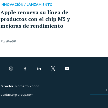
INNOVACIÓN /
LANZAMIENTO
Apple renueva su línea de
productos con el chip M5 y
mejoras de rendimiento
Por
iProUP
Director:
Norberto Zocco
E
contacto@iproup.com