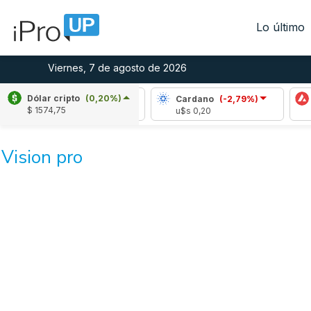
Lo último
Viernes, 7 de agosto de 2026
Dólar cripto
(0,20%)
Ripple
(-2,09%)
Cardano
(-2,79%)
$ 1574,75
u$s 1,03
u$s 0,20
Vision pro