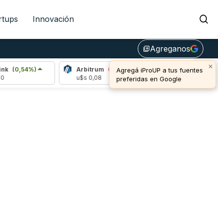
rtups
Innovación
Agreganos
library_add
×
k
(0,54%)
Arbitrum
(-0,68%)
Bitcoin
(0,43%
Agregá iProUP a tus fuentes
u$s 0,08
u$s 64.924,00
preferidas en Google