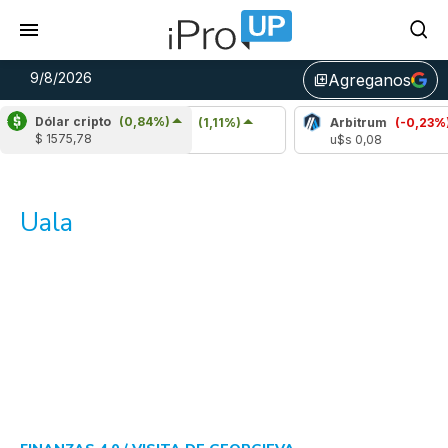
9/8/2026
Agreganos
library_add
Dólar cripto
(0,84%)
Chainlink
(1,11%)
Arbitrum
(-0,23%)
$ 1575,78
u$s 8,29
u$s 0,08
Uala