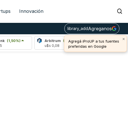
rtups
Innovación
Agreganos
library_add
×
k
(1,50%)
Arbitrum
(1,57%)
Bitcoin
(0,20%)
Agregá iProUP a tus fuentes
u$s 0,08
u$s 64.980,00
preferidas en Google