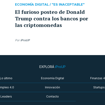
ECONOMÍA DIGITAL /
"ES INACEPTABLE"
El furioso posteo de Donald
Trump contra los bancos por
las criptomonedas
Por
iProUP
EXPLORÁ
iProUP
Lo último
Economía Digital
Finanzas 4
mpleo 4.0
Innovación
Startups
Leaders
Contacto