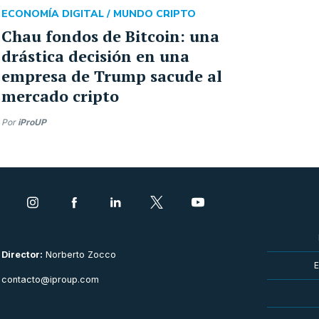
ECONOMÍA DIGITAL /
MUNDO CRIPTO
Chau fondos de Bitcoin: una
drástica decisión en una
empresa de Trump sacude al
mercado cripto
Por
iProUP
Director:
Norberto Zocco
E
contacto@iproup.com