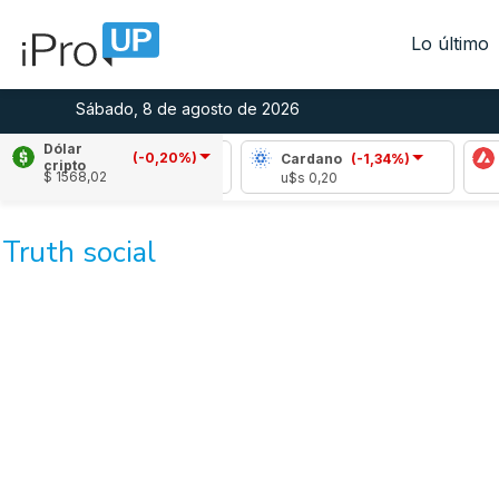
Lo último
Sábado, 8 de agosto de 2026
Dólar
(-0,20%)
Ripple
(0,40%)
Cardano
(-1,34%)
A
cripto
$ 1568,02
u$s 1,04
u$s 0,20
u
Truth social