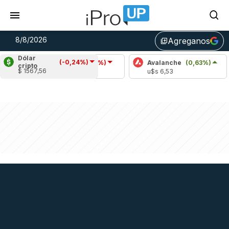
8/8/2026
Agreganos
library_add
Dólar
(-0,24%)
Cardano
(-0,68%)
Avalanche
(0,63%)
Po
cripto
$ 1567,56
u$s 0,20
u$s 6,53
u$