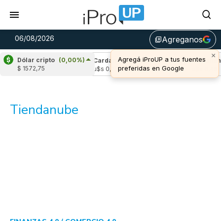
06/08/2026
Agreganos
library_add
×
Agregá iProUP a tus fuentes
Dólar cripto
(0,00%)
ple
(-2,73%)
Cardano
(6,43%)
Avalanche
preferidas en Google
$ 1572,75
1,04
u$s 0,20
u$s 6,46
Tiendanube