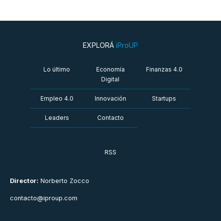
EXPLORÁ
iProUP
Lo último
Economía
Finanzas 4.0
Digital
Empleo 4.0
Innovación
Startups
Leaders
Contacto
RSS
Director:
Norberto Zocco
contacto@iproup.com