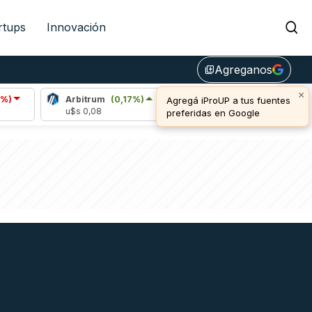
rtups
Innovación
Agreganos
library_add
Arbitrum
(0,17%)
Bitcoin
(0,77%)
E
u$s 0,08
u$s 64.914,00
u