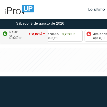
Lo último
Sábado, 8 de agosto de 2026
Dólar
(-0,10%)
,36%)
Cardano
(0,23%)
Avalanche
(1,58
cripto
$ 1569,81
u$s 0,20
u$s 6,53