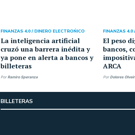
FINANZAS 4.0 /
DINERO ELECTROŃICO
FINANZAS 4.0 
La inteligencia artificial
El peso d
cruzó una barrera inédita y
bancos, c
ya pone en alerta a bancos y
impositiv
billeteras
ARCA
Por
Ramiro Speranza
Por
Dolores Olvei
BILLETERAS