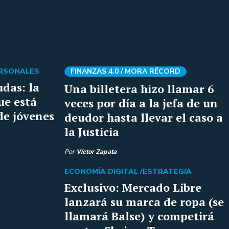
ERSONALES
FINANZAS 4.0 /
MORA RÉCORD
udas: la
Una billetera hizo llamar 6
ue está
veces por día a la jefa de un
de jóvenes
deudor hasta llevar el caso a
la Justicia
Por
Víctor Zapata
ECONOMÍA DIGITAL /
ESTRATEGIA
Exclusivo: Mercado Libre
lanzará su marca de ropa (se
llamará Balse) y competirá