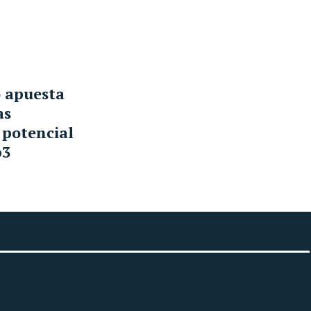
 apuesta
as
 potencial
b3