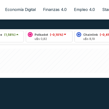
Economía Digital
Finanzas 4.0
Empleo 4.0
Sta
%)
Polkadot
(-0,10%)
Chainlink
(-0,41%)
u$s 0,82
u$s 8,19