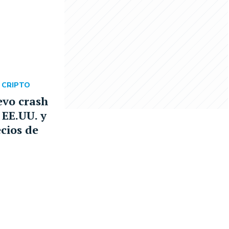
 CRIPTO
evo crash
 EE.UU. y
ecios de