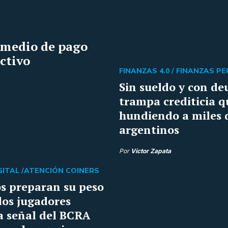
n medio de pago
ectivo
FINANZAS 4.0 /
FINANZAS P
Sin sueldo y con de
trampa crediticia q
hundiendo a miles 
argentinos
Por
Víctor Zapata
ITAL /
ATENCIÓN COINERS
s preparan su peso
 dos jugadores
a señal del BCRA