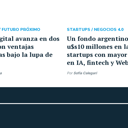
/
FUTURO PRÓXIMO
STARTUPS /
NEGOCIOS 4.0
igital avanza en dos
Un fondo argentino
on ventajas
u$s10 millones en l
as bajo la lupa de
startups con mayor
en IA, fintech y We
ra
Por
Sofia Calegari