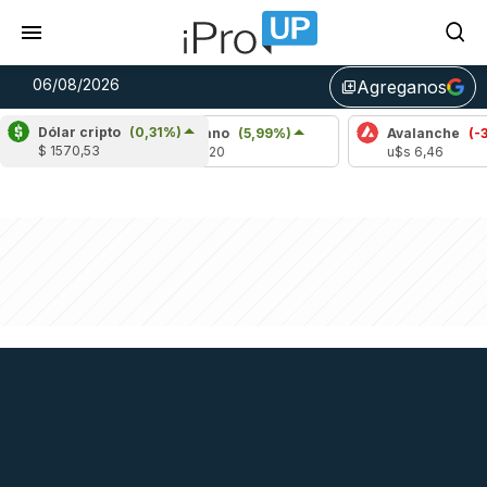
06/08/2026
Agreganos
library_add
Dólar cripto
(0,31%)
Cardano
(5,99%)
Avalanche
(-3,47%)
$ 1570,53
u$s 0,20
u$s 6,46