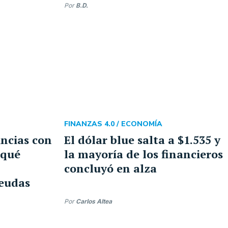
Por
B.D.
FINANZAS 4.0 /
ECONOMÍA
incias con
El dólar blue salta a $1.535 y
 qué
la mayoría de los financieros
concluyó en alza
deudas
Por
Carlos Altea