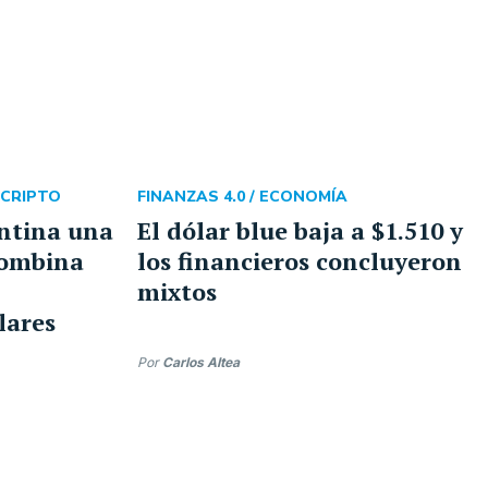
CRIPTO
FINANZAS 4.0 /
ECONOMÍA
ntina una
El dólar blue baja a $1.510 y
combina
los financieros concluyeron
mixtos
lares
Por
Carlos Altea