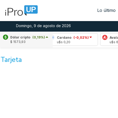
Lo último
Domingo, 9 de agosto de 2026
Dólar cripto
(0,19%)
e
(0,01%)
Cardano
(-0,02%)
Avalanche
(
$ 1573,93
,03
u$s 0,20
u$s 6,48
Tarjeta