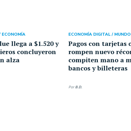
/
ECONOMÍA
ECONOMÍA DIGITAL /
MUNDO
lue llega a $1.520 y
Pagos con tarjetas 
cieros concluyeron
rompen nuevo récor
en alza
compiten mano a 
bancos y billeteras
Por
B.D.