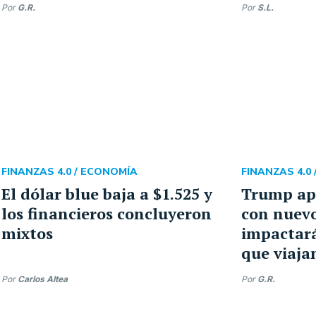
Por
G.R.
Por
S.L.
FINANZAS 4.0 /
ECONOMÍA
FINANZAS 4.0 
El dólar blue baja a $1.525 y
Trump ap
los financieros concluyeron
con nuevo
mixtos
impactará
que viajan
Por
Carlos Altea
Por
G.R.