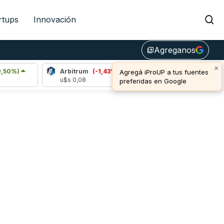
rtups
Innovación
Agreganos
library_add
×
Arbitrum
(-1,43%)
Bitcoin
(-0,10%)
Agregá iProUP a tus fuentes
u$s 0,08
u$s 64.861,00
preferidas en Google