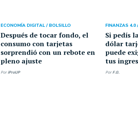
ECONOMÍA DIGITAL /
BOLSILLO
FINANZAS 4.0 
Después de tocar fondo, el
Si pedís l
consumo con tarjetas
dólar tar
sorprendió con un rebote en
puede exi
pleno ajuste
tus ingre
Por
iProUP
Por
F.G.