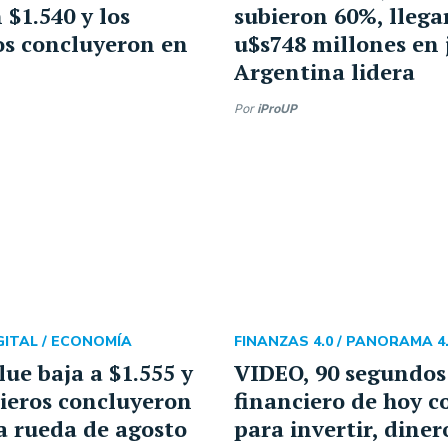
 $1.540 y los
subieron 60%, llega
os concluyeron en
u$s748 millones en j
Argentina lidera
Por
iProUP
ITAL /
ECONOMÍA
FINANZAS 4.0 /
PANORAMA 4.
lue baja a $1.555 y
VIDEO, 90 segundos
cieros concluyeron
financiero de hoy c
a rueda de agosto
para invertir, diner