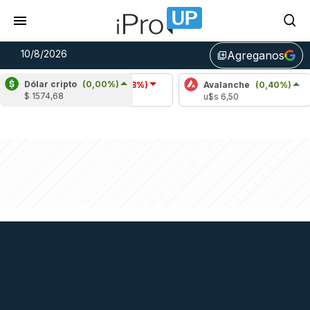
10/8/2026
Agreganos
library_add
Dólar cripto
(0,00%)
Cardano
(-0,78%)
Avalanche
(0,40%)
P
$ 1574,68
u$s 0,20
u$s 6,50
u