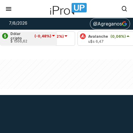
7/8/2026
Agreganos
library_add
Dólar
(-0,48%)
Cardano
(-1,02%)
Avalanche
(0,06%)
P
cripto
$ 1566,62
u$s 0,20
u$s 6,47
u