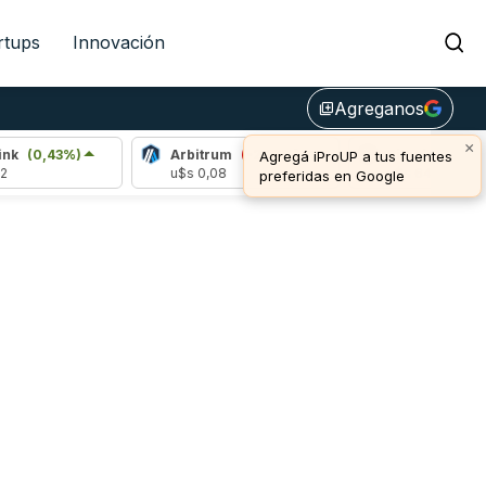
rtups
Innovación
Agreganos
library_add
×
k
(0,43%)
Arbitrum
(-2,35%)
Bitcoin
(-0,32%
Agregá iProUP a tus fuentes
u$s 0,08
u$s 64.415,00
preferidas en Google