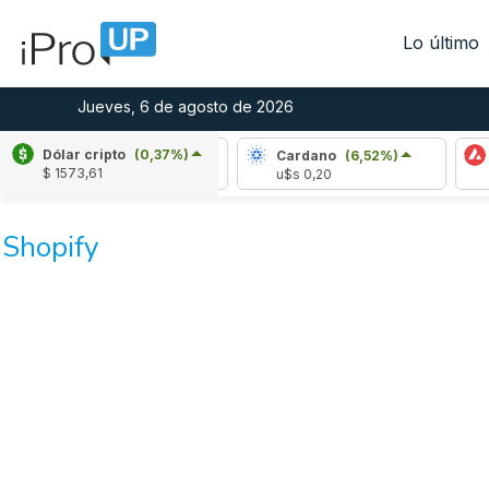
Lo último
Jueves, 6 de agosto de 2026
Dólar cripto
(0,37%)
Ripple
(-2,74%)
Cardano
(6,52%)
$ 1573,61
u$s 1,04
u$s 0,20
u
Shopify