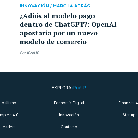
INNOVACIÓN /
MARCHA ATRÁS
¿Adiós al modelo pago
dentro de ChatGPT?: OpenAI
apostaría por un nuevo
modelo de comercio
Por
iProUP
EXPLORÁ
iProUP
Lo último
Economía Digital
Finanzas 4
mpleo 4.0
Innovación
Startups
Leaders
Contacto