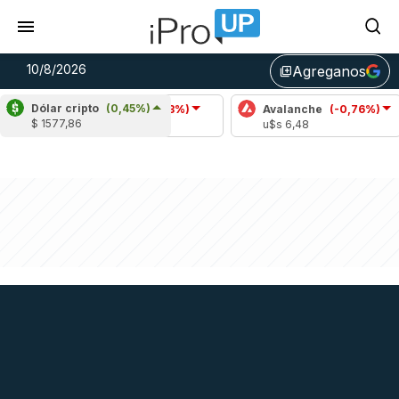
10/8/2026
Agreganos
library_add
Dólar cripto
(0,45%)
Cardano
(-2,23%)
Avalanche
(-0,76%)
P
$ 1577,86
u$s 0,19
u$s 6,48
u