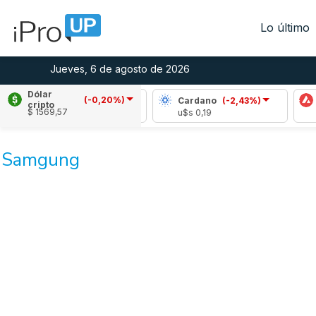
Lo último
Jueves, 6 de agosto de 2026
Dólar
(-0,20%)
Ripple
(-1,36%)
Cardano
(-2,43%)
cripto
$ 1569,57
u$s 1,05
u$s 0,19
u
Samgung