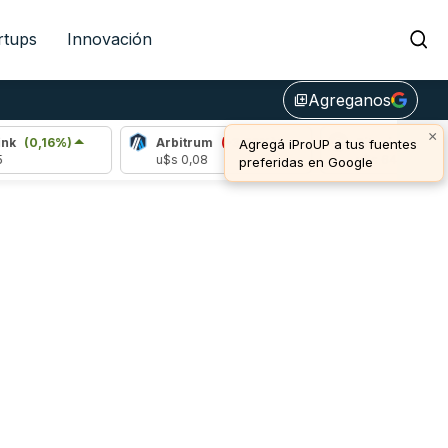
rtups
Innovación
Agreganos
library_add
×
k
(0,16%)
Arbitrum
(-3,76%)
Bitcoin
(1,14%)
Agregá iProUP a tus fuentes
u$s 0,08
u$s 64.778,00
preferidas en Google