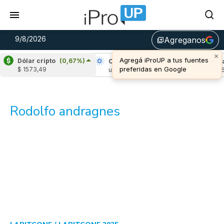
9/8/2026
Agreganos
library_add
×
Agregá iProUP a tus fuentes
Dólar cripto
(0,67%)
Ripple
(0,06%)
Cardano
(-1,62%)
Aval
preferidas en Google
$ 1573,49
u$s 1,04
u$s 0,20
u$s 6
Rodolfo andragnes