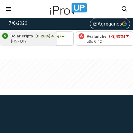
7/8/2026
Agreganos
library_add
Dólar cripto
(0,28%)
Cardano
(4,67%)
Avalanche
(-3,49%)
Po
$ 1571,02
u$s 0,20
u$s 6,42
u$