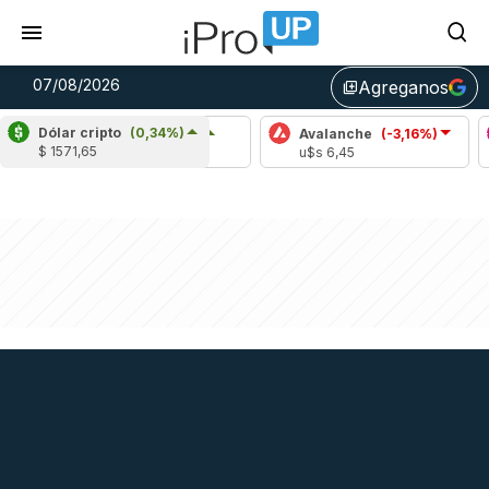
07/08/2026
Agreganos
library_add
Dólar cripto
(0,34%)
Cardano
(5,95%)
Avalanche
(-3,16%)
Polk
$ 1571,65
u$s 0,20
u$s 6,45
u$s 0