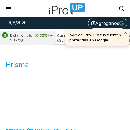
9/8/2026
Agreganos
library_add
×
Agregá iProUP a tus fuentes
Dólar cripto
(0,32%)
ple
(-0,34%)
Cardano
(-1,27%)
Avalanche
preferidas en Google
$ 1572,00
 1,04
u$s 0,20
u$s 6,48
Prisma