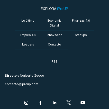
EXPLORÁ
iProUP
Lo último
Economía
Finanzas 4.0
Digital
Empleo 4.0
Innovación
Startups
Leaders
Contacto
RSS
Director:
Norberto Zocco
contacto@iproup.com