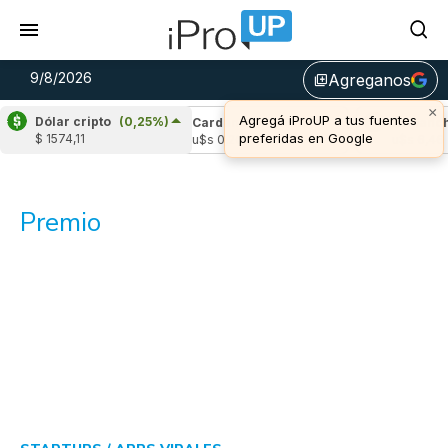
9/8/2026
Agreganos
library_add
×
Agregá iProUP a tus fuentes
Dólar cripto
(0,25%)
ple
(0,22%)
Cardano
(-1,54%)
Avalanche
preferidas en Google
$ 1574,11
 1,04
u$s 0,20
u$s 6,46
Premio