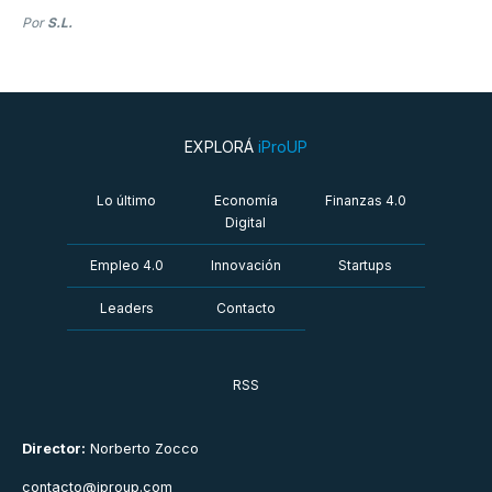
Por
S.L.
EXPLORÁ
iProUP
Lo último
Economía
Finanzas 4.0
Digital
Empleo 4.0
Innovación
Startups
Leaders
Contacto
RSS
Director:
Norberto Zocco
contacto@iproup.com