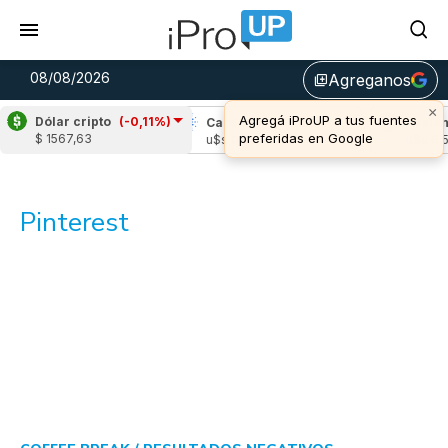
08/08/2026
Agreganos
library_add
×
Agregá iProUP a tus fuentes
Dólar cripto
(-0,11%)
Ripple
(0,39%)
Cardano
(-1,33%)
Avalan
preferidas en Google
$ 1567,63
u$s 1,04
u$s 0,20
u$s 6,5
Pinterest