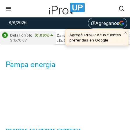
8/8/2026
Agreganos
library_add
×
Agregá iProUP a tus fuentes
Dólar cripto
(0,09%)
ple
(2,14%)
Cardano
(-0,24%)
Avalanche
preferidas en Google
$ 1570,07
 1,04
u$s 0,20
u$s 6,53
Pampa energia