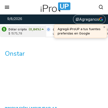
9/8/2026
Agreganos
library_add
×
Agregá iProUP a tus fuentes
Dólar cripto
(0,84%)
Ripple
(-0,19%)
Cardano
(-1,36%)
Aval
preferidas en Google
$ 1575,78
u$s 1,04
u$s 0,20
u$s 6
Onstar