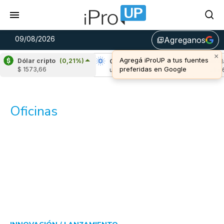
09/08/2026
Agreganos
library_add
×
Agregá iProUP a tus fuentes
Dólar cripto
(0,21%)
Ripple
(-0,05%)
Cardano
(-1,39%)
Aval
preferidas en Google
$ 1573,66
u$s 1,04
u$s 0,20
u$s 6
Oficinas