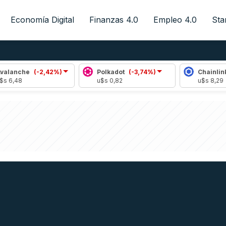
Economía Digital
Finanzas 4.0
Empleo 4.0
Sta
(-2,42%)
Polkadot
(-3,74%)
Chainlink
(0,51%)
u$s 0,82
u$s 8,29