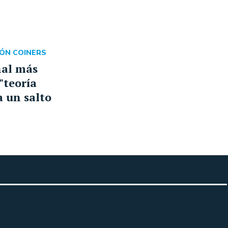
ÓN COINERS
ñal más
 "teoría
a un salto