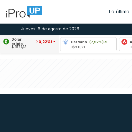
Lo último
Jueves, 6 de agosto de 2026
Dólar
(-0,22%)
ple
(-2,11%)
Cardano
(7,92%)
Avalanche
cripto
$ 1571,13
 1,04
u$s 0,21
u$s 6,48