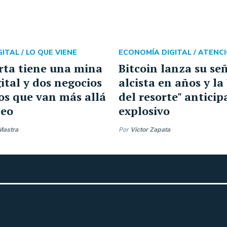
ITAL /
LO QUE VIENE
ECONOMÍA DIGITAL /
ATENCI
rta tiene una mina
Bitcoin lanza su se
ital y dos negocios
alcista en años y la
os que van más allá
del resorte" anticip
leo
explosivo
Mastra
Por
Víctor Zapata