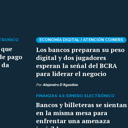
CTROŃICO
ECONOMÍA DIGITAL /
ATENCIÓN COINERS
 que
Los bancos preparan su peso
de pago
digital y dos jugadores
 da
esperan la señal del BCRA
para liderar el negocio
Por
Alejandro D'Agostino
FINANZAS 4.0 /
DINERO ELECTRÓNICO
Bancos y billeteras se sientan
en la misma mesa para
enfrentar una amenaza