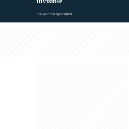
invisible
Por
Ramiro Speranza