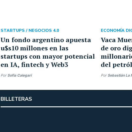
STARTUPS /
NEGOCIOS 4.0
ECONOMÍA DIG
Un fondo argentino apuesta
Vaca Mue
u$s10 millones en las
de oro dig
startups con mayor potencial
millonari
en IA, fintech y Web3
del petró
Por
Sofia Calegari
Por
Sebastián La 
BILLETERAS