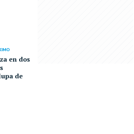
XIMO
nza en dos
s
 lupa de