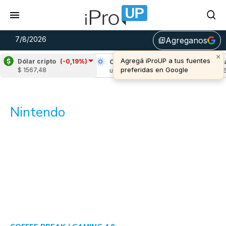
7/8/2026
Agreganos
library_add
×
Agregá iProUP a tus fuentes
Dólar cripto
(-0,19%)
Ripple
(-1,48%)
Cardano
(-1,12%)
Aval
preferidas en Google
$ 1567,48
u$s 1,02
u$s 0,20
u$s 6
Nintendo