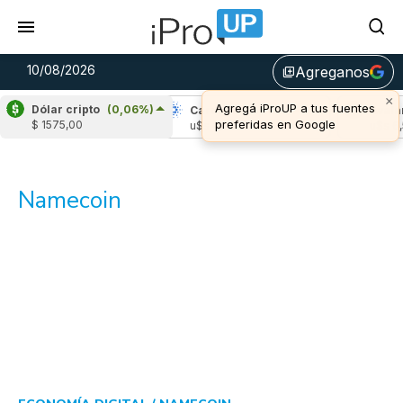
10/08/2026
Agreganos
library_add
×
Agregá iProUP a tus fuentes
Dólar cripto
(0,06%)
Ripple
(-0,09%)
Cardano
(0,10%)
Avala
preferidas en Google
$ 1575,00
u$s 1,03
u$s 0,20
u$s 6,
Namecoin