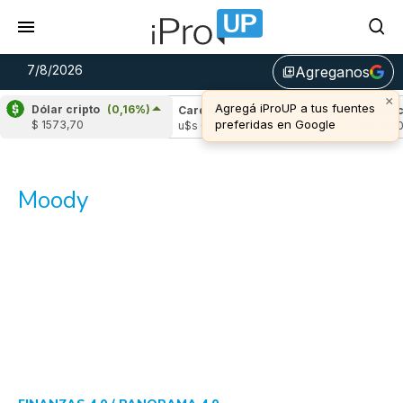
7/8/2026
Agreganos
library_add
×
Agregá iProUP a tus fuentes
Dólar cripto
(0,16%)
pple
(-0,75%)
Cardano
(5,49%)
Avalanch
preferidas en Google
$ 1573,70
s 1,04
u$s 0,20
u$s 6,50
Moody