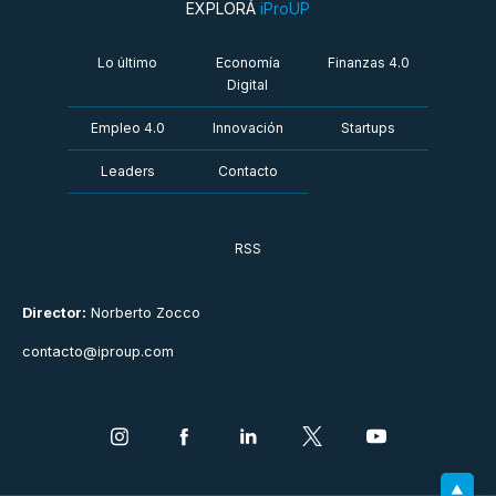
EXPLORÁ
iProUP
Lo último
Economía
Finanzas 4.0
Digital
Empleo 4.0
Innovación
Startups
Leaders
Contacto
RSS
Director:
Norberto Zocco
contacto@iproup.com