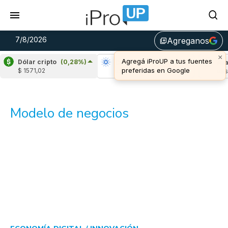
7/8/2026
Agreganos
library_add
×
Agregá iProUP a tus fuentes
Dólar cripto
(0,28%)
Ripple
(-1,17%)
Cardano
(4,67%)
Ava
preferidas en Google
$ 1571,02
u$s 1,03
u$s 0,20
u$s 
Modelo de negocios